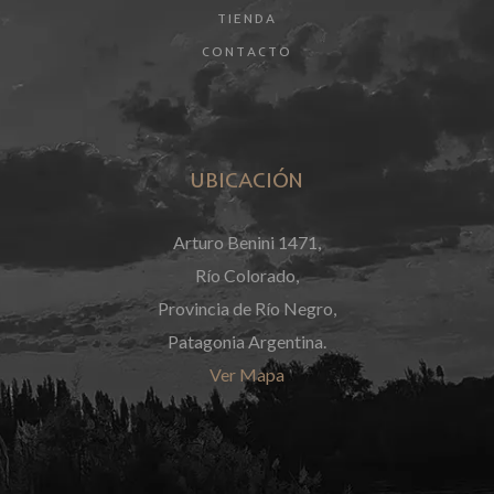
TIENDA
CONTACTO
UBICACIÓN
Arturo Benini 1471,
Río Colorado,
Provincia de Río Negro,
Patagonia Argentina.
Ver Mapa