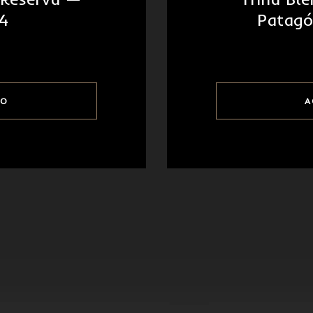
4
Patagó
TO
A