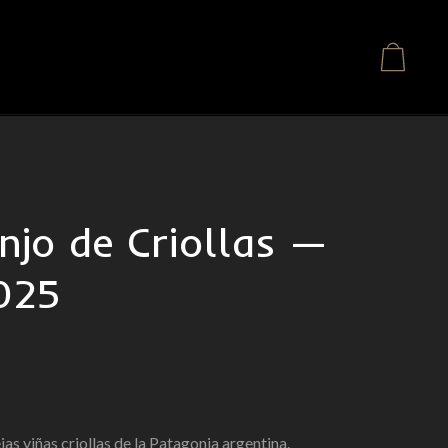
njo de Criollas —
025
as viñas criollas de la Patagonia argentina.