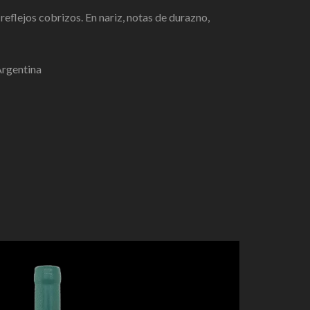
n
reflejos cobrizos. En nariz, notas de
durazno,
rgentina