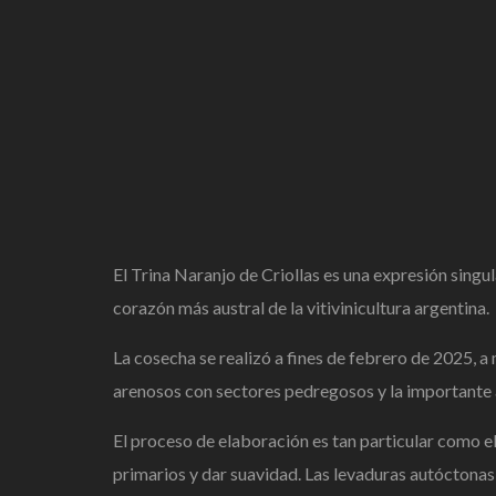
El Trina
Naranjo de Criollas es
una expresión
singul
corazón
más austral de la
vitivinicultura argentina.
La
cosecha se realizó a fines
de febrero de 2025, a
arenosos con sectores
pedregosos y la importante
El proceso de
elaboración es tan particular
como el
primarios y dar suavidad.
Las levaduras autóctonas