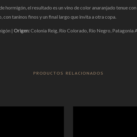
 de
hormigón, el resultado es un vino
de color anaranjado tenue co
o, con taninos
finos y un final largo que invita a
otra copa.
migón |
Origen:
Colonia Reig, Río
Colorado, Río Negro, Patagonia
A
PRODUCTOS RELACIONADOS