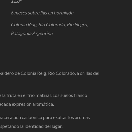
12,8°
6 meses sobre lías en hormigón
Colonia Reig, Río Colorado, Río Negro,
Patagonia Argentina
spaldero de
Colonia Reig, Río Colorado,
a orillas del
e la
fruta en el frío
matinal. Los suelos franco
acada expresión
aromática.
 maceración
carbónica para exaltar los aromas
espetando la
identidad del lugar.