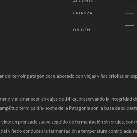
ALCOHOL
CRIANZA
ORIGEN
ar del terroir
patagónico: elaborado con
viejas viñas criollas en e
mano y al amanecer, en
cajas de 14 kg,
preservando la integridad d
amplitud térmica
día-noche de la Patagonia son
la base de su
dest
 vino: un
prensado suave seguido de fermentación
sin orujos, con
 del viñedo
conducen la fermentación a
temperatura controlada, r