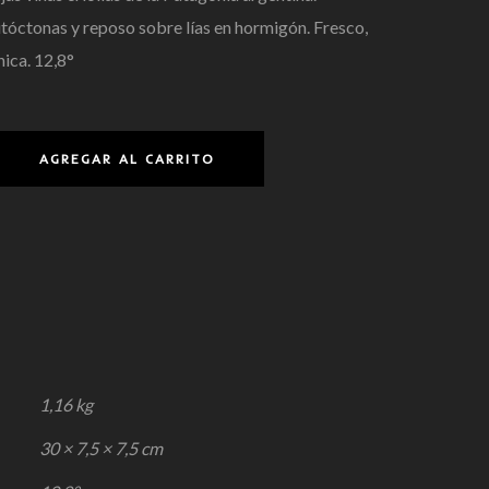
tóctonas y reposo sobre lías en hormigón. Fresco,
nica. 12,8°
AGREGAR AL CARRITO
1,16 kg
30 × 7,5 × 7,5 cm