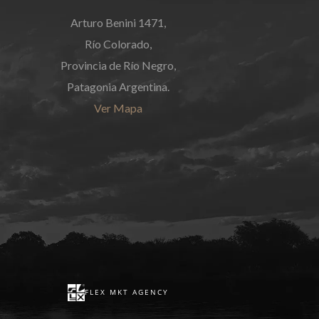
Arturo Benini 1471,
Río Colorado,
Provincia de Río Negro,
Patagonia Argentina.
Ver Mapa
FLEX MKT AGENCY